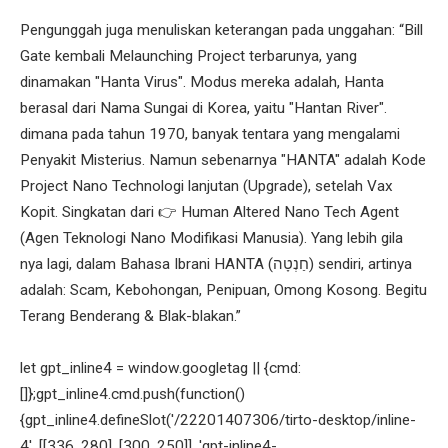
Pengunggah juga menuliskan keterangan pada unggahan: “Bill
Gate kembali Melaunching Project terbarunya, yang
dinamakan "Hanta Virus". Modus mereka adalah, Hanta
berasal dari Nama Sungai di Korea, yaitu "Hantan River".
dimana pada tahun 1970, banyak tentara yang mengalami
Penyakit Misterius. Namun sebenarnya "HANTA" adalah Kode
Project Nano Technologi lanjutan (Upgrade), setelah Vax
Kopit. Singkatan dari 👉 Human Altered Nano Tech Agent
(Agen Teknologi Nano Modifikasi Manusia). Yang lebih gila
nya lagi, dalam Bahasa Ibrani HANTA (חַנְטָה) sendiri, artinya
adalah: Scam, Kebohongan, Penipuan, Omong Kosong. Begitu
Terang Benderang & Blak-blakan.”
let gpt_inline4 = window.googletag || {cmd:
[]};gpt_inline4.cmd.push(function()
{gpt_inline4.defineSlot('/22201407306/tirto-desktop/inline-
4', [[336, 280], [300, 250]], 'gpt-inline4-