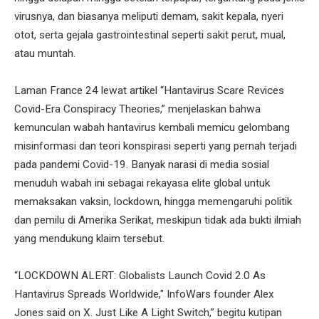
virusnya, dan biasanya meliputi demam, sakit kepala, nyeri
otot, serta gejala gastrointestinal seperti sakit perut, mual,
atau muntah.
Laman France 24 lewat artikel “Hantavirus Scare Revices
Covid-Era Conspiracy Theories,” menjelaskan bahwa
kemunculan wabah hantavirus kembali memicu gelombang
misinformasi dan teori konspirasi seperti yang pernah terjadi
pada pandemi Covid-19. Banyak narasi di media sosial
menuduh wabah ini sebagai rekayasa elite global untuk
memaksakan vaksin, lockdown, hingga memengaruhi politik
dan pemilu di Amerika Serikat, meskipun tidak ada bukti ilmiah
yang mendukung klaim tersebut.
“LOCKDOWN ALERT: Globalists Launch Covid 2.0 As
Hantavirus Spreads Worldwide," InfoWars founder Alex
Jones said on X. Just Like A Light Switch,” begitu kutipan