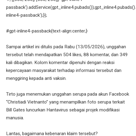
passback').addService(gpt_inline4.pubads());gpt_inline4.pubads().
inline4-passback');});
#gpt-inline4-passback{text-align:center;}
Sampai artikel ini ditulis pada Rabu (13/05/2026), unggahan
tersebut telah mendapatkan 504 likes, 88 komentar, dan 349
kali dibagikan. Kolom komentar dipenuhi dengan reaksi
kepercayaan masyarakat terhadap informasi tersebut dan
menggiring kepada anti vaksin.
Tirto juga menemukan unggahan serupa pada akun Facebook
“Christiadi Vietnanto” yang menampilkan foto serupa terkait
Bill Gates luncurkan Hantavirus sebagai projek modifikasi
manusia.
Lantas, bagaimana kebenaran klaim tersebut?