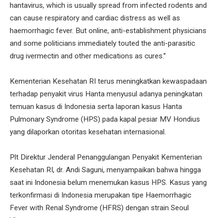
hantavirus, which is usually spread from infected rodents and
can cause respiratory and cardiac distress as well as
haemorrhagic fever. But online, anti-establishment physicians
and some politicians immediately touted the anti-parasitic
drug ivermectin and other medications as cures.”
Kementerian Kesehatan RI terus meningkatkan kewaspadaan
terhadap penyakit virus Hanta menyusul adanya peningkatan
temuan kasus di Indonesia serta laporan kasus Hanta
Pulmonary Syndrome (HPS) pada kapal pesiar MV Hondius
yang dilaporkan otoritas kesehatan internasional.
Plt Direktur Jenderal Penanggulangan Penyakit Kementerian
Kesehatan RI, dr. Andi Saguni, menyampaikan bahwa hingga
saat ini Indonesia belum menemukan kasus HPS. Kasus yang
terkonfirmasi di Indonesia merupakan tipe Haemorrhagic
Fever with Renal Syndrome (HFRS) dengan strain Seoul