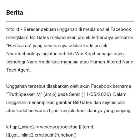
Berita
tirto.id - Beredar sebuah unggahan di media sosial Facebook
mengklaim Bill Gates meluncurkan projek terbarunya bernama
“Hantavirus” yang sebenarnya adalah kode projek
Nanotechnology lanjutan setelah Vax Kopit sebagai agen
teknologi Nano modifikasi manusia atau Human Altered Nano
Tech Agent.
Unggahan tersebut disebarkan oleh akun Facebook bernama
“TruthSpeaker M” (arsip) pada Senin (11/05/2026). Dalam
unggahan menampilkan gambar Bill Gates dan sejenis ular
atau kadal berwarna hijau menjulurkan lidahnya yang panjang.
let gpt_inline2 = window.googletag || {cmd:
[]};gpt_inline2.cmd.push(function()