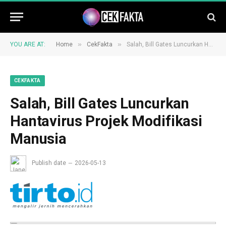
»
»
YOU ARE AT:
Home
CekFakta
Salah, Bill Gates Luncurkan Hantavirus Projek Modifikasi Manusia
CEKFAKTA
Salah, Bill Gates Luncurkan
Hantavirus Projek Modifikasi
Manusia
Publish date
2026-05-13