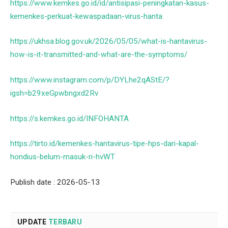
https://www.kemkes.go.id/id/antisipasi-peningkatan-kasus-
kemenkes-perkuat-kewaspadaan-virus-hanta
https://ukhsa.blog.gov.uk/2026/05/05/what-is-hantavirus-
how-is-it-transmitted-and-what-are-the-symptoms/
https://www.instagram.com/p/DYLhe2qAStE/?
igsh=b29xeGpwbngxd2Rv
https://s.kemkes.go.id/INFOHANTA
https://tirto.id/kemenkes-hantavirus-tipe-hps-dari-kapal-
hondius-belum-masuk-ri-hvWT
Publish date : 2026-05-13
UPDATE
TERBARU