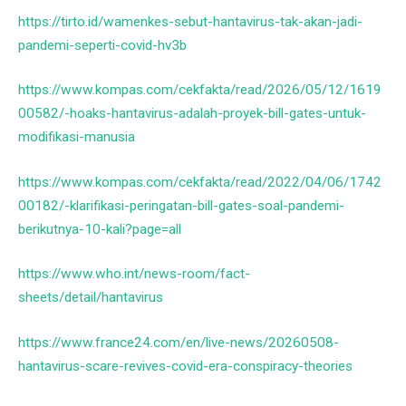
https://tirto.id/wamenkes-sebut-hantavirus-tak-akan-jadi-
pandemi-seperti-covid-hv3b
https://www.kompas.com/cekfakta/read/2026/05/12/1619
00582/-hoaks-hantavirus-adalah-proyek-bill-gates-untuk-
modifikasi-manusia
https://www.kompas.com/cekfakta/read/2022/04/06/1742
00182/-klarifikasi-peringatan-bill-gates-soal-pandemi-
berikutnya-10-kali?page=all
https://www.who.int/news-room/fact-
sheets/detail/hantavirus
https://www.france24.com/en/live-news/20260508-
hantavirus-scare-revives-covid-era-conspiracy-theories