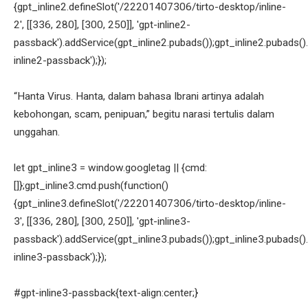
{gpt_inline2.defineSlot('/22201407306/tirto-desktop/inline-
2', [[336, 280], [300, 250]], 'gpt-inline2-
passback').addService(gpt_inline2.pubads());gpt_inline2.pubads().
inline2-passback');});
“Hanta Virus. Hanta, dalam bahasa Ibrani artinya adalah
kebohongan, scam, penipuan,” begitu narasi tertulis dalam
unggahan.
let gpt_inline3 = window.googletag || {cmd:
[]};gpt_inline3.cmd.push(function()
{gpt_inline3.defineSlot('/22201407306/tirto-desktop/inline-
3', [[336, 280], [300, 250]], 'gpt-inline3-
passback').addService(gpt_inline3.pubads());gpt_inline3.pubads().
inline3-passback');});
#gpt-inline3-passback{text-align:center;}