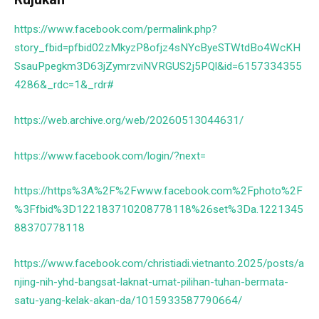
https://www.facebook.com/permalink.php?
story_fbid=pfbid02zMkyzP8ofjz4sNYcByeSTWtdBo4WcKH
SsauPpegkm3D63jZymrzviNVRGUS2j5PQl&id=6157334355
4286&_rdc=1&_rdr#
https://web.archive.org/web/20260513044631/
https://www.facebook.com/login/?next=
https://https%3A%2F%2Fwww.facebook.com%2Fphoto%2F
%3Ffbid%3D122183710208778118%26set%3Da.1221345
88370778118
https://www.facebook.com/christiadi.vietnanto.2025/posts/a
njing-nih-yhd-bangsat-laknat-umat-pilihan-tuhan-bermata-
satu-yang-kelak-akan-da/1015933587790664/