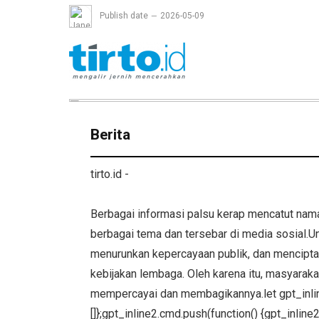
Publish date
2026-05-09
Berita
tirto.id -
Berbagai informasi palsu kerap mencatut nam
berbagai tema dan tersebar di media sosial.
menurunkan kepercayaan publik, dan menciptak
kebijakan lembaga. Oleh karena itu, masyara
mempercayai dan membagikannya.let gpt_inlin
[]};gpt_inline2.cmd.push(function() {gpt_inlin