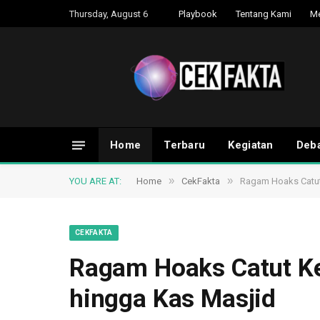
Thursday, August 6
Playbook
Tentang Kami
M
Home
Terbaru
Kegiatan
Deba
»
»
YOU ARE AT:
Home
CekFakta
Ragam Hoaks Catut
CEKFAKTA
Ragam Hoaks Catut Ke
hingga Kas Masjid