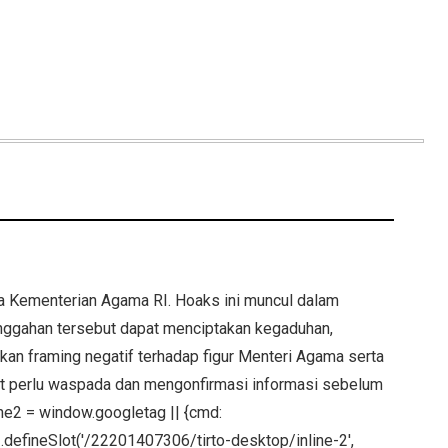
a Kementerian Agama RI. Hoaks ini muncul dalam
Unggahan tersebut dapat menciptakan kegaduhan,
an framing negatif terhadap figur Menteri Agama serta
kat perlu waspada dan mengonfirmasi informasi sebelum
e2 = window.googletag || {cmd:
e2.defineSlot('/22201407306/tirto-desktop/inline-2',