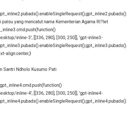
pt_inline2.pubads().enableSingleRequest();gpt_inline2.pubads().
masi palsu yang mencatut nama Kementerian Agama RI?let
t_inline3.cmd.push(function()
ktop/inline-3', [[336, 280], [300, 250]], 'gpt-inline3-
pt_inline3.pubads().enableSingleRequest();gpt_inline3.pubads().
xt-align:center;}
n Santri Ndholo Kusumo Pati
};gpt_inline4.cmd.push(function()
ktop/inline-4', [[336, 280], [300, 250]], 'gpt-inline4-
pt_inline4.pubads().enableSingleRequest();gpt_inline4.pubads().