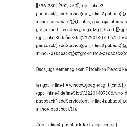
[[336, 280], [300, 250]], 'gpt-inline2-
passback').addService(gpt_inline2.pubads());g
inline2-passback');});Lantas, apa saja infor
gpt_inline3 = window.googletag || {cmd: []};gp
{gpt_inline3.defineSlot('/22201407306/tirto-des
passback').addService(gpt_inline3.pubads());g
inline3-passback');});#gpt-inline3-passback{te
Baca juga:Kemenag akan Pindahkan Pendidika
let gpt_inline4 = window.googletag || {cmd: []
{gpt_inline4.defineSlot('/22201407306/tirto-des
passback').addService(gpt_inline4.pubads());g
inline4-passback');});
#gpt-inline4-passback{text-align:center;}