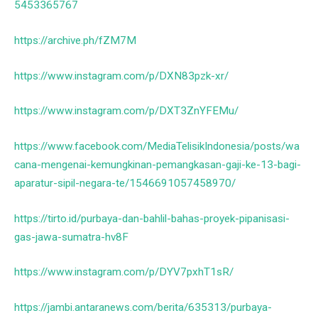
5453365767
https://archive.ph/fZM7M
https://www.instagram.com/p/DXN83pzk-xr/
https://www.instagram.com/p/DXT3ZnYFEMu/
https://www.facebook.com/MediaTelisikIndonesia/posts/wa
cana-mengenai-kemungkinan-pemangkasan-gaji-ke-13-bagi-
aparatur-sipil-negara-te/1546691057458970/
https://tirto.id/purbaya-dan-bahlil-bahas-proyek-pipanisasi-
gas-jawa-sumatra-hv8F
https://www.instagram.com/p/DYV7pxhT1sR/
https://jambi.antaranews.com/berita/635313/purbaya-