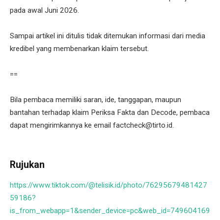
pada awal Juni 2026.
Sampai artikel ini ditulis tidak ditemukan informasi dari media
kredibel yang membenarkan klaim tersebut.
==
Bila pembaca memiliki saran, ide, tanggapan, maupun
bantahan terhadap klaim Periksa Fakta dan Decode, pembaca
dapat mengirimkannya ke email factcheck@tirto.id.
Rujukan
https://www.tiktok.com/@telisik.id/photo/76295679481427
59186?
is_from_webapp=1&sender_device=pc&web_id=749604169