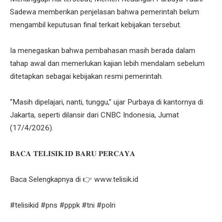
Sadewa memberikan penjelasan bahwa pemerintah belum
mengambil keputusan final terkait kebijakan tersebut.
Ia menegaskan bahwa pembahasan masih berada dalam
tahap awal dan memerlukan kajian lebih mendalam sebelum
ditetapkan sebagai kebijakan resmi pemerintah.
“Masih dipelajari, nanti, tunggu,” ujar Purbaya di kantornya di
Jakarta, seperti dilansir dari CNBC Indonesia, Jumat
(17/4/2026).
𝐁𝐀𝐂𝐀 𝐓𝐄𝐋𝐈𝐒𝐈𝐊.𝐈𝐃 𝐁𝐀𝐑𝐔 𝐏𝐄𝐑𝐂𝐀𝐘𝐀
Baca Selengkapnya di 👉 www.telisik.id
#telisikid #pns #pppk #tni #polri