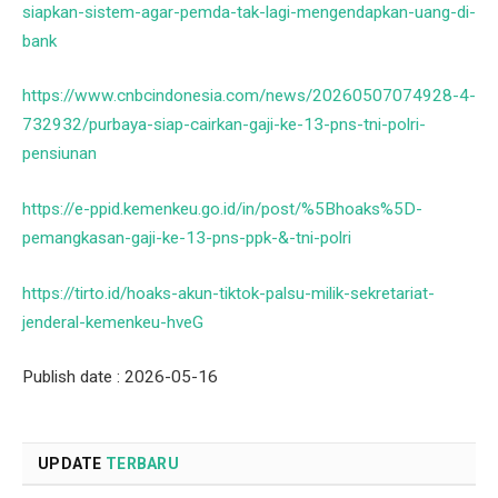
siapkan-sistem-agar-pemda-tak-lagi-mengendapkan-uang-di-
bank
https://www.cnbcindonesia.com/news/20260507074928-4-
732932/purbaya-siap-cairkan-gaji-ke-13-pns-tni-polri-
pensiunan
https://e-ppid.kemenkeu.go.id/in/post/%5Bhoaks%5D-
pemangkasan-gaji-ke-13-pns-ppk-&-tni-polri
https://tirto.id/hoaks-akun-tiktok-palsu-milik-sekretariat-
jenderal-kemenkeu-hveG
Publish date : 2026-05-16
UPDATE
TERBARU