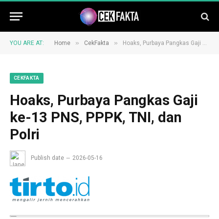
»
»
YOU ARE AT:
Home
CekFakta
Hoaks, Purbaya Pangkas Gaji ke-13 PNS, PPPK, TNI, dan Polri
CEKFAKTA
Hoaks, Purbaya Pangkas Gaji
ke-13 PNS, PPPK, TNI, dan
Polri
Publish date
2026-05-16