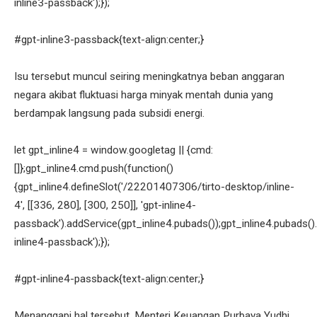
inline3-passback');});
#gpt-inline3-passback{text-align:center;}
Isu tersebut muncul seiring meningkatnya beban anggaran
negara akibat fluktuasi harga minyak mentah dunia yang
berdampak langsung pada subsidi energi.
let gpt_inline4 = window.googletag || {cmd:
[]};gpt_inline4.cmd.push(function()
{gpt_inline4.defineSlot('/22201407306/tirto-desktop/inline-
4', [[336, 280], [300, 250]], 'gpt-inline4-
passback').addService(gpt_inline4.pubads());gpt_inline4.pubads().
inline4-passback');});
#gpt-inline4-passback{text-align:center;}
Menanggapi hal tersebut, Menteri Keuangan Purbaya Yudhi