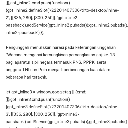
[]};gpt_inline2.cmd.push(function()
{gpt_inline2.defineSlot('/22201407306/tirto-desktop/inline-
2', [[336, 280], [300, 250]], 'gpt-inline2-
passback').addService(gpt_inline2.pubads());gpt_inline2.pubads().
inline2-passback');});
Pengunggah menuliskan narasi pada keterangan unggahan:
“Wacana mengenai kemungkinan pemangkasan gaji ke-13
bagi aparatur sipil negara termasuk PNS, PPPK, serta
anggota TNI dan Polri menjadi perbincangan luas dalam
beberapa hari terakhir.
let gpt_inline3 = window.googletag || {cmd:
[]};gpt_inline3.cmd.push(function()
{gpt_inline3.defineSlot('/22201407306/tirto-desktop/inline-
3', [[336, 280], [300, 250]], 'gpt-inline3-
passback').addService(gpt_inline3.pubads());gpt_inline3.pubads().