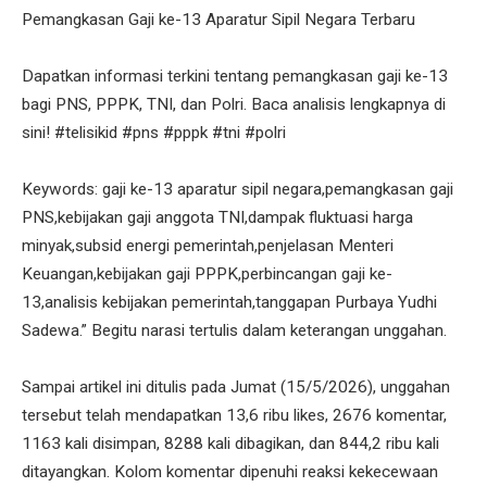
Pemangkasan Gaji ke-13 Aparatur Sipil Negara Terbaru
Dapatkan informasi terkini tentang pemangkasan gaji ke-13
bagi PNS, PPPK, TNI, dan Polri. Baca analisis lengkapnya di
sini! #telisikid #pns #pppk #tni #polri
Keywords: gaji ke-13 aparatur sipil negara,pemangkasan gaji
PNS,kebijakan gaji anggota TNI,dampak fluktuasi harga
minyak,subsid energi pemerintah,penjelasan Menteri
Keuangan,kebijakan gaji PPPK,perbincangan gaji ke-
13,analisis kebijakan pemerintah,tanggapan Purbaya Yudhi
Sadewa.” Begitu narasi tertulis dalam keterangan unggahan.
Sampai artikel ini ditulis pada Jumat (15/5/2026), unggahan
tersebut telah mendapatkan 13,6 ribu likes, 2676 komentar,
1163 kali disimpan, 8288 kali dibagikan, dan 844,2 ribu kali
ditayangkan. Kolom komentar dipenuhi reaksi kekecewaan