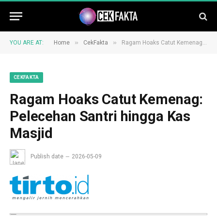
»
»
YOU ARE AT:
Home
CekFakta
Ragam Hoaks Catut Kemenag: Pelecehan Santri hingga Kas Masjid
CEKFAKTA
Ragam Hoaks Catut Kemenag:
Pelecehan Santri hingga Kas
Masjid
Publish date
2026-05-09