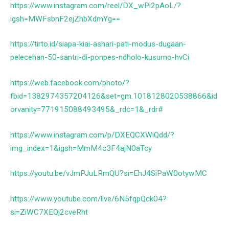
https://www.instagram.com/reel/DX_wPi2pAoL/?
igsh=MWFsbnF2ejZhbXdmYg==
https://tirto.id/siapa-kiai-ashari-pati-modus-dugaan-
pelecehan-50-santri-di-ponpes-ndholo-kusumo-hvCi
https://web.facebook.com/photo/?
fbid=1382974357204126&set=gm.1018128020538866&id
orvanity=771915088493495&_rdc=1&_rdr#
https://www.instagram.com/p/DXEQCXWiQdd/?
img_index=1&igsh=MmM4c3F4ajN0aTcy
https://youtu.be/vJmPJuLRmQU?si=EhJ4SiPaW0otywMC
https://www.youtube.com/live/6N5fqpQck04?
si=ZiWC7XEQj2cveRht