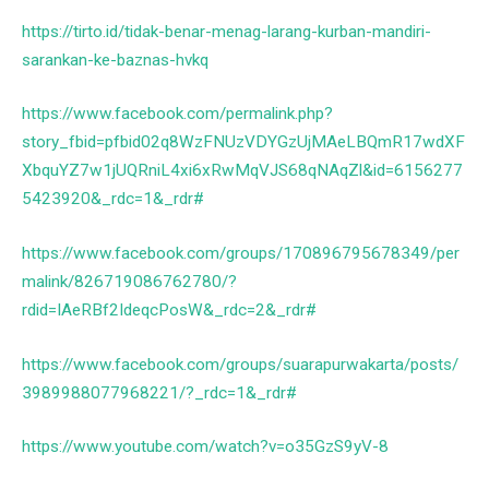
https://tirto.id/tidak-benar-menag-larang-kurban-mandiri-
sarankan-ke-baznas-hvkq
https://www.facebook.com/permalink.php?
story_fbid=pfbid02q8WzFNUzVDYGzUjMAeLBQmR17wdXF
XbquYZ7w1jUQRniL4xi6xRwMqVJS68qNAqZl&id=6156277
5423920&_rdc=1&_rdr#
https://www.facebook.com/groups/170896795678349/per
malink/826719086762780/?
rdid=IAeRBf2IdeqcPosW&_rdc=2&_rdr#
https://www.facebook.com/groups/suarapurwakarta/posts/
3989988077968221/?_rdc=1&_rdr#
https://www.youtube.com/watch?v=o35GzS9yV-8