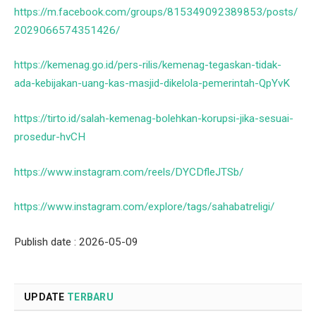
https://m.facebook.com/groups/815349092389853/posts/
2029066574351426/
https://kemenag.go.id/pers-rilis/kemenag-tegaskan-tidak-
ada-kebijakan-uang-kas-masjid-dikelola-pemerintah-QpYvK
https://tirto.id/salah-kemenag-bolehkan-korupsi-jika-sesuai-
prosedur-hvCH
https://www.instagram.com/reels/DYCDfleJTSb/
https://www.instagram.com/explore/tags/sahabatreligi/
Publish date : 2026-05-09
UPDATE
TERBARU