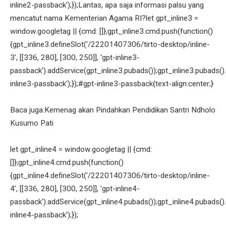
inline2-passback');});Lantas, apa saja informasi palsu yang
mencatut nama Kementerian Agama RI?let gpt_inline3 =
window.googletag || {cmd: []};gpt_inline3.cmd.push(function()
{gpt_inline3.defineSlot('/22201407306/tirto-desktop/inline-
3', [[336, 280], [300, 250]], 'gpt-inline3-
passback').addService(gpt_inline3.pubads());gpt_inline3.pubads().
inline3-passback');});#gpt-inline3-passback{text-align:center;}
Baca juga:Kemenag akan Pindahkan Pendidikan Santri Ndholo
Kusumo Pati
let gpt_inline4 = window.googletag || {cmd:
[]};gpt_inline4.cmd.push(function()
{gpt_inline4.defineSlot('/22201407306/tirto-desktop/inline-
4', [[336, 280], [300, 250]], 'gpt-inline4-
passback').addService(gpt_inline4.pubads());gpt_inline4.pubads().
inline4-passback');});