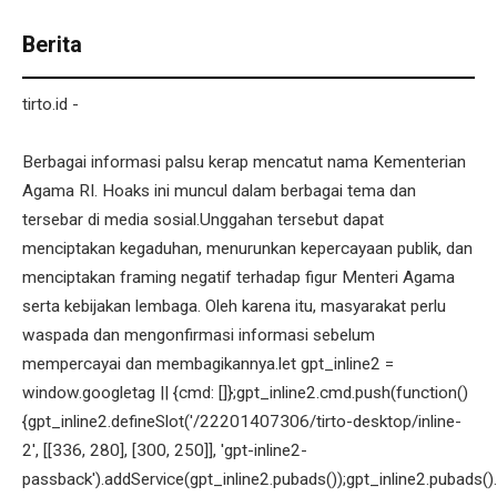
Berita
tirto.id -
Berbagai informasi palsu kerap mencatut nama Kementerian
Agama RI. Hoaks ini muncul dalam berbagai tema dan
tersebar di media sosial.Unggahan tersebut dapat
menciptakan kegaduhan, menurunkan kepercayaan publik, dan
menciptakan framing negatif terhadap figur Menteri Agama
serta kebijakan lembaga. Oleh karena itu, masyarakat perlu
waspada dan mengonfirmasi informasi sebelum
mempercayai dan membagikannya.let gpt_inline2 =
window.googletag || {cmd: []};gpt_inline2.cmd.push(function()
{gpt_inline2.defineSlot('/22201407306/tirto-desktop/inline-
2', [[336, 280], [300, 250]], 'gpt-inline2-
passback').addService(gpt_inline2.pubads());gpt_inline2.pubads().