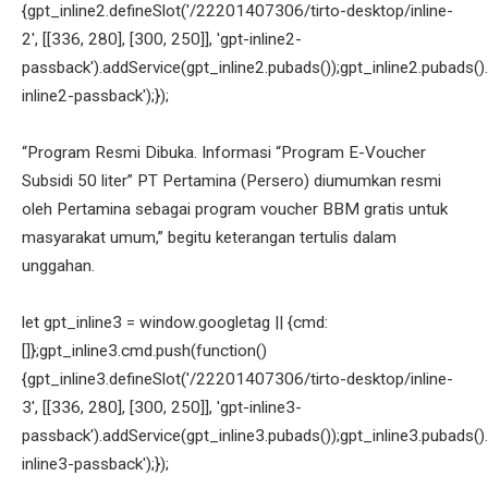
{gpt_inline2.defineSlot('/22201407306/tirto-desktop/inline-
2', [[336, 280], [300, 250]], 'gpt-inline2-
passback').addService(gpt_inline2.pubads());gpt_inline2.pubads().
inline2-passback');});
“Program Resmi Dibuka. Informasi “Program E-Voucher
Subsidi 50 liter” PT Pertamina (Persero) diumumkan resmi
oleh Pertamina sebagai program voucher BBM gratis untuk
masyarakat umum,” begitu keterangan tertulis dalam
unggahan.
let gpt_inline3 = window.googletag || {cmd:
[]};gpt_inline3.cmd.push(function()
{gpt_inline3.defineSlot('/22201407306/tirto-desktop/inline-
3', [[336, 280], [300, 250]], 'gpt-inline3-
passback').addService(gpt_inline3.pubads());gpt_inline3.pubads().
inline3-passback');});