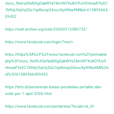
story_fbid=pfbid06gGakWYaTibmWFKu8DYUo9HmadF9yEC
7k9hjU5qVq3Qs7npBwspQ4oucXpKNta4Ml&id=615895664
09452
https://web.archive.org/web/20260512080732/
https://www.facebook.com/login/?next=
https://https%3A%2F%2Fwww.facebook.com%2Fpermalink.
php%3Fstory_fbid%3Dpfbid06gGakWYaTibmWFKu8DYUo9
HmadF9yEC7k9hjU5qVq3Qs7npBwspQ4oucXpKNta4Ml%26
id%3D61589566409452
https://tirto.id/pemerintah-batasi-pembelian-pertalite-dan-
solar-per-1-april-2026-htvn
https://www.facebook.com/pertamina/?locale=id_ID