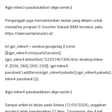
#gpt-inline3-passback{text-align:center;}
Pengunggah juga mencantumkan tautan yang diklaim untuk
mendaftar program E-Voucher Subsidi BBM tersebut, yaitu
https://claim.pertamina.biz.id/.
let gpt_inline4 = window.googletag || {cmd:
[]};gpt_inline4.cmd.push(function()
{gpt_inline4.defineSlot('/22201407306/tirto-desktop/inline-
4', [[336, 280], [300, 250]], 'gpt-inline4-
passback').addService(gpt_inline4.pubads());gpt_inline4.pubads().
inline4-passback');});
#gpt-inline4-passback{text-align:center;}
Sampai artikel ini ditulis pada Selasa (12/05/2026), unggahan
tersebut telah mendapatkan 57 likes, 3 komentar, dan 4 kali