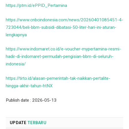
https://ptm.id/ePPID_Pertamina
https://www.cnbcindonesia.com/news/20260401085451-4-
723044/beli-bbm-subsidi-dibatasi-50-liter-hari-ini-aturan-
lengkapnya
https://www.indomaret.co.id/e-voucher-mypertamina-resmi-
hadir-di-indomaret-permudah-pengisian-bbm-di-seluruh-
indonesia/
https://tirto.id/alasan-pemerintah-tak-naikkan-pertalite-
hingga-akhir-tahun-htNX
Publish date : 2026-05-13
UPDATE
TERBARU